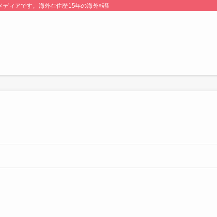
る情報メディアです。海外在住歴15年の海外転職のプロが監修・運営しています。