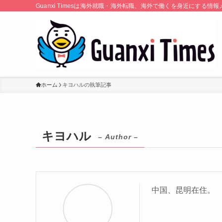
Guanxi Timesは海外就職・海外転職、海外で働くを身近にす
ホーム
キヨハルの執筆記事
キヨハル
– Author –
中国、昆明在住。