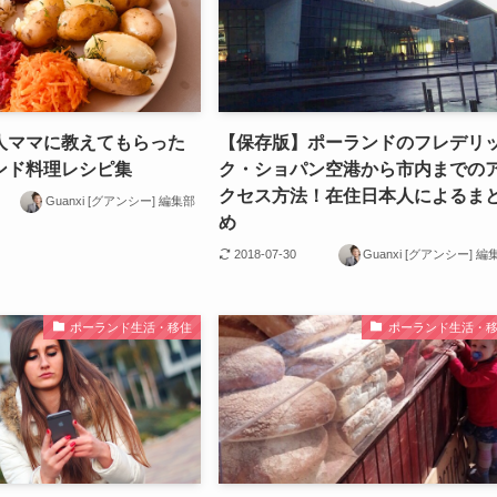
人ママに教えてもらった
【保存版】ポーランドのフレデリ
ンド料理レシピ集
ク・ショパン空港から市内までの
クセス方法！在住日本人によるま
Guanxi [グアンシー] 編集部
め
2018-07-30
Guanxi [グアンシー] 編
ポーランド生活・移住
ポーランド生活・