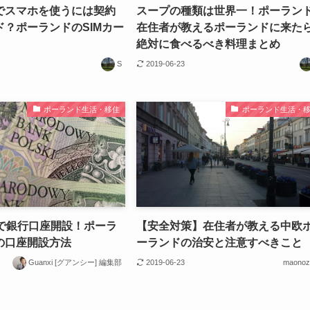
でスマホを使うには契約
スープの種類は世界一！ポーラン
ド？ポーランドのSIMカー
在住者が教えるポーランドに来た
絶対に食べるべき料理まとめ
S
2019-06-23
ポーランド生活・移住
ポーランド生活・
分で銀行口座開設！ポーラ
【安全対策】在住者が教える中欧
の口座開設方法
ーランドの治安と注意すべきこと
Guanxi [グアンシー] 編集部
2019-06-23
maonoz