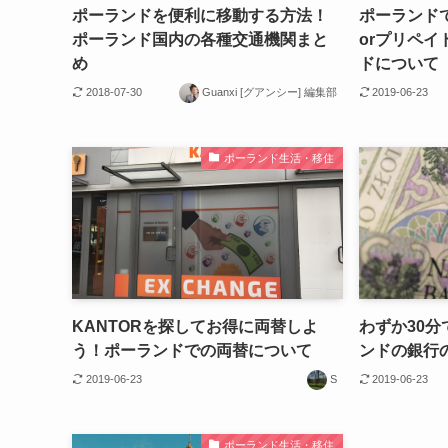
ポーランドを便利に移動する方法！
ポーランド
ポーランド国内の各種交通機関まと
orプリペイ
め
ドについて
2018-07-30
Guanxi [グアンシー] 編集部
2019-06-23
ポーランド生活・移住
KANTORを探してお得に両替しよ
わずか30
う！ポーランドでの両替について
ンドの銀行
2019-06-23
S
2019-06-23
ポーランド生活・移住