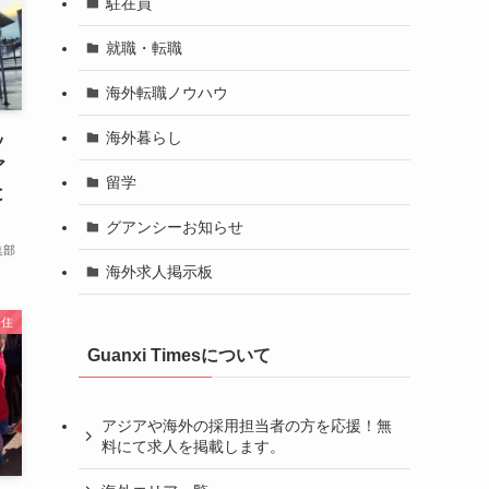
駐在員
就職・転職
海外転職ノウハウ
海外暮らし
ッ
ア
留学
と
グアンシーお知らせ
集部
海外求人掲示板
移住
Guanxi Timesについて
アジアや海外の採用担当者の方を応援！無
料にて求人を掲載します。