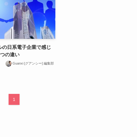
ルの日系電子企業で感じ
5つの違い
Guanxi [グアンシー] 編集部
1