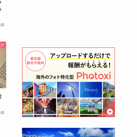
る
る
集部
き方
前
集部