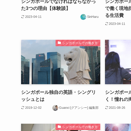
シンガポールでなければならなかっ
シンガポー
た3つの理由【体験談】
で働く現地
る生活費
2023-04-11
SinHaru
2023-04-11
シンガポールでの働き方
シンガポール独自の英語・シングリ
シンガポー
ッシュとは
く！憧れの
2019-12-02
Guanxi [グアンシー] 編集部
2021-08-26
シンガポールでの働き方