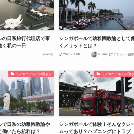
ルの日系旅行代理店で事
シンガポールで幼稚園教諭として
働く私の一日
くメリットとは？
yukisg
2023-02-06
Guanxi [グアンシー] 編
シンガポールでの働き方
シンガポールでの働
ルで日系の幼稚園教論や
シンガポールで体験！そんなクレ
て働いたら給料は？
ムってあり？ハプニングにトラブ