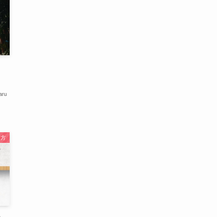
！
aru
き方