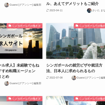
ル、あえてデメリットもご紹介
Guanxi [グアンシー] 編集部
2023-04-11
さいた ま
シンガポールでの働き方
シンガポールでの働
ール求人】未経験でもね
シンガポールの就労ビザや就活方
すすめ転職エージェン
法、日本人に求められるもの
まとめ
2022-07-08
Guanxi [グアンシー] 編
Guanxi [グアンシー] 編集部
シンガポールでの働き方
シンガポールでの働