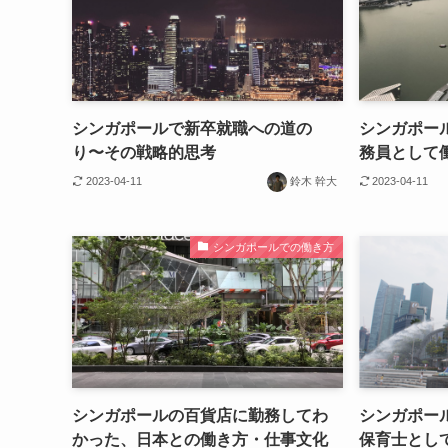
シンガポールで新卒就職への道の
シンガポー
り〜その戦略的思考
務員として
2023-04-11
鈴木 幹大
2023-04-11
シンガポールでの働き方
シンガポールの百貨店に勤務してわ
シンガポー
かった、日本との働き方・仕事文化
保育士とし