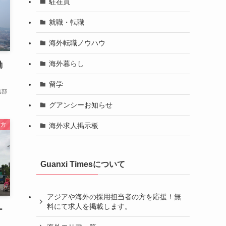
駐在員
就職・転職
海外転職ノウハウ
海外暮らし
働
留学
集部
グアンシーお知らせ
海外求人掲示板
き方
Guanxi Timesについて
アジアや海外の採用担当者の方を応援！無
料にて求人を掲載します。
ー