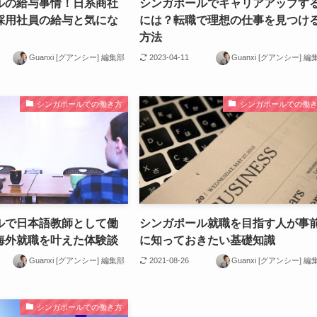
ルの給与事情！日系商社
シンガポールでキャリアアップす
採用社員の給与と気にな
には？転職で理想の仕事を見つけ
方法
Guanxi [グアンシー] 編集部
2023-04-11
Guanxi [グアンシー] 編
シンガポールでの働き方
シンガポールでの働
ルで日本語教師として働
シンガポール就職を目指す人が事
海外就職を叶えた体験談
に知っておきたい基礎知識
Guanxi [グアンシー] 編集部
2021-08-26
Guanxi [グアンシー] 編
シンガポールでの働き方