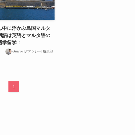
ん中に浮かぶ島国マルタ
用語は英語とマルタ語の
語学留学！
Guanxi [グアンシー] 編集部
1