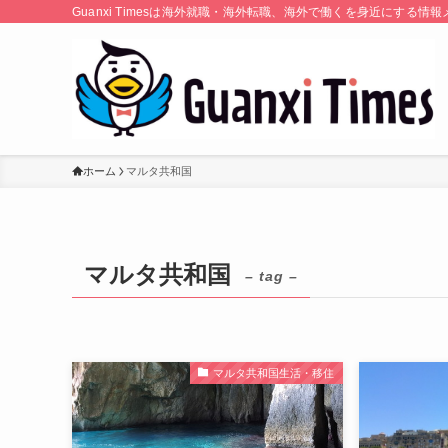
Guanxi Timesは海外就職・海外転職、海外で働くを身近にす
ホーム
マルタ共和国
マルタ共和国
– tag –
マルタ共和国生活・移住