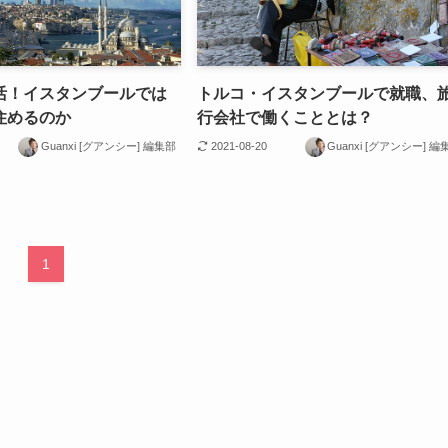
活！イスタンブールでは
トルコ・イスタンブールで就職、
住めるのか
行会社で働くこととは？
Guanxi [グアンシー] 編集部
2021-08-20
Guanxi [グアンシー] 編
1