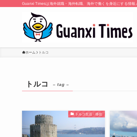
Guanxi Timesは海外就職・海外転職、海外で働くを身近にす
ホーム
トルコ
トルコ
– tag –
トルコ生活・移住