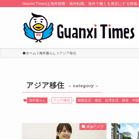
Guanxi Timesは海外就職・海外転職、海外で働くを身近にす
ホーム
海外暮らし
アジア移住
アジア移住
– category –
海外暮らし
アジア移住
韓国生活・移住
台湾生活・移住
中国
東南アジア