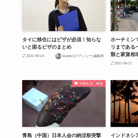
タイに移住にはビザが必須！知らな
ホーチミン
いと困るビザのまとめ
リまである
類と家賃相
2021-09-14
Guanxi [グアンシー] 編集部
2021-09-17
中国生活・移住
青島（中国）日本人会の納涼祭突撃
インドネシ