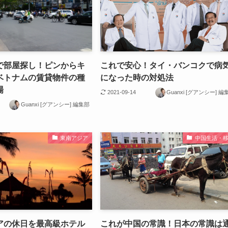
で部屋探し！ピンからキ
これで安心！タイ・バンコクで病
ベトナムの賃貸物件の種
になった時の対処法
場
2021-09-14
Guanxi [グアンシー] 編
Guanxi [グアンシー] 編集部
東南アジア
中国生活・
アの休日を最高級ホテル
これが中国の常識！日本の常識は