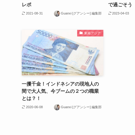
レポ
で過ごそう
2021-08-31
Guanxi [グアンシー] 編集部
2023-04-03
東南アジア
一攫千金！インドネシアの現地人の
間で大人気、今ブームの２つの職業
とは？！
2020-06-08
Guanxi [グアンシー] 編集部