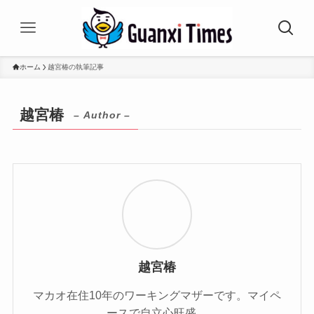
ホーム
越宮椿の執筆記事
越宮椿
– Author –
越宮椿
マカオ在住10年のワーキングマザーです。マイペ
ースで自立心旺盛。