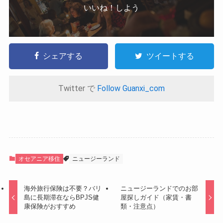
いいね！しよう
シェアする
ツイートする
Twitter で
Follow Guanxi_com
オセアニア移住
ニュージーランド
海外旅行保険は不要？バリ
ニュージーランドでのお部
島に長期滞在ならBPJS健
屋探しガイド（家賃・書
康保険がおすすめ
類・注意点）