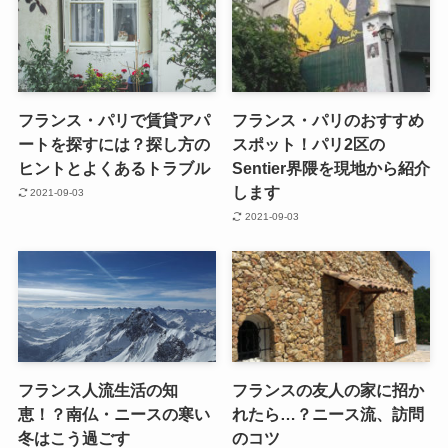
フランス・パリで賃貸アパ
フランス・パリのおすすめ
ートを探すには？探し方の
スポット！パリ2区の
ヒントとよくあるトラブル
Sentier界隈を現地から紹介
します
2021-09-03
2021-09-03
フランス人流生活の知
フランスの友人の家に招か
恵！？南仏・ニースの寒い
れたら…？ニース流、訪問
冬はこう過ごす
のコツ