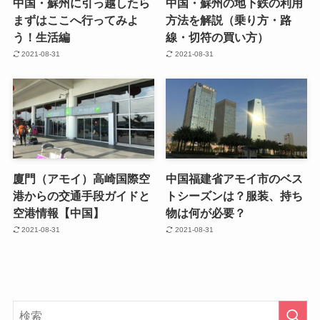
中国・蘇州に引っ越したら
中国・蘇州の地下鉄の利用
まずはここへ行ってみよ
方法を解説（乗り方・路
う！生活編
線・切符の買い方）
2021-08-31
2021-08-31
廈門（アモイ）高崎国際空
中国福建省アモイ市のベス
港からの交通手段ガイドと
トシーズンは？服装、持ち
空港情報【中国】
物は何が必要？
2021-08-31
2021-08-31