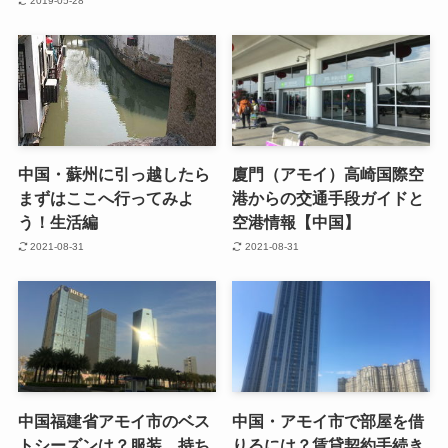
2019-05-28
中国・蘇州に引っ越したら
廈門（アモイ）高崎国際空
まずはここへ行ってみよ
港からの交通手段ガイドと
う！生活編
空港情報【中国】
2021-08-31
2021-08-31
中国福建省アモイ市のベス
中国・アモイ市で部屋を借
トシーズンは？服装、持ち
りるには？賃貸契約手続き