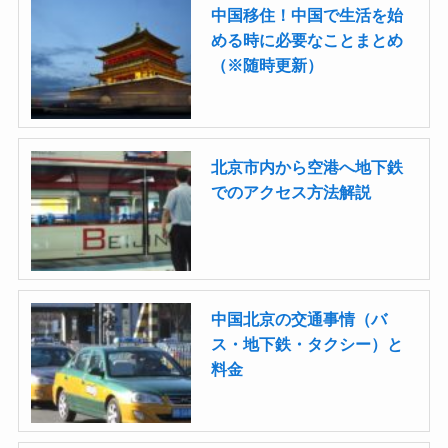
中国移住！中国で生活を始
める時に必要なことまとめ
（※随時更新）
北京市内から空港へ地下鉄
でのアクセス方法解説
中国北京の交通事情（バ
ス・地下鉄・タクシー）と
料金