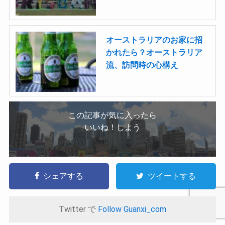
オーストラリアのお家に招
かれたら？オーストラリア
流、訪問時の心構え
この記事が気に入ったら
いいね！しよう
シェアする
ツイートする
Twitter で
Follow Guanxi_com