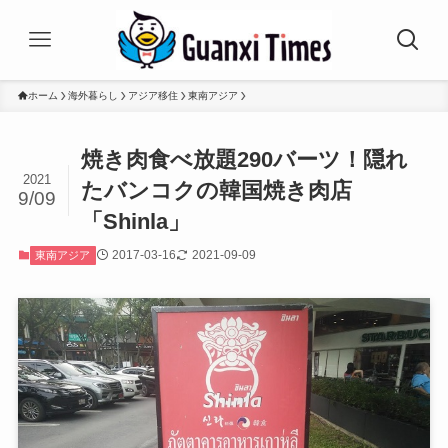
ホーム
海外暮らし
アジア移住
東南アジア
焼き肉食べ放題290バーツ！隠れ
2021
たバンコクの韓国焼き肉店
9/09
「Shinla」
2017-03-16
2021-09-09
東南アジア