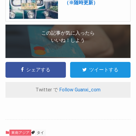
（※随時更新）
この記事が気に入ったら
いいね！しよう
シェアする
ツイートする
Twitter で
Follow Guanxi_com
東南アジア
タイ