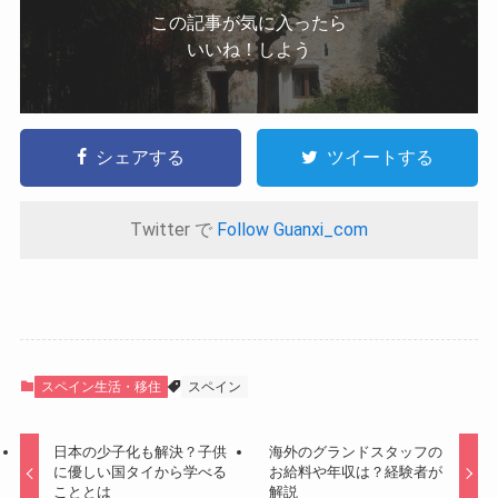
この記事が気に入ったら
いいね！しよう
シェアする
ツイートする
Twitter で
Follow Guanxi_com
スペイン生活・移住
スペイン
日本の少子化も解決？子供
海外のグランドスタッフの
に優しい国タイから学べる
お給料や年収は？経験者が
こととは
解説