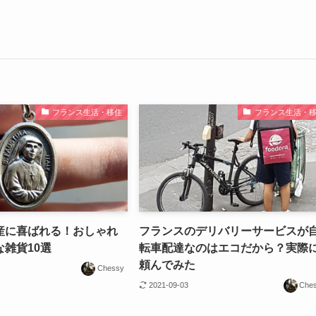
フランス生活・移住
フランス生活・
産に喜ばれる！おしゃれ
フランスのデリバリーサービスが
雑貨10選
転車配達なのはエコだから？実際
頼んでみた
Chessy
2021-09-03
Che