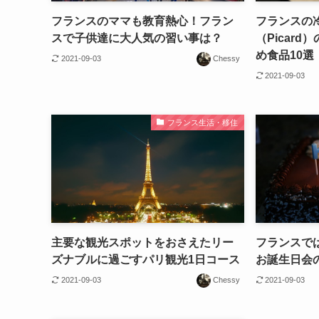
フランスのママも教育熱心！フラン
フランスの
スで子供達に大人気の習い事は？
（Picar
め食品10選
2021-09-03
Chessy
2021-09-03
フランス生活・移住
主要な観光スポットをおさえたリー
フランスで
ズナブルに過ごすパリ観光1日コース
お誕生日会
2021-09-03
Chessy
2021-09-03