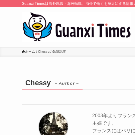
Guanxi Timesは海外就職・海外転職、海外で働くを身近にす
ホーム
Chessyの執筆記事
Chessy
– Author –
2003年よりフラ
主婦です。
フランスにはパリ