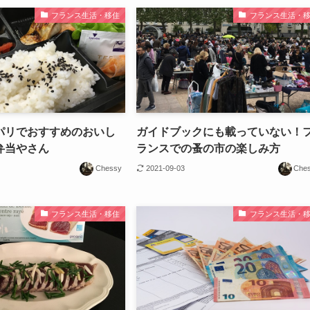
フランス生活・移住
フランス生活・
パリでおすすめのおいし
ガイドブックにも載っていない！
弁当やさん
ランスでの蚤の市の楽しみ方
Chessy
2021-09-03
Che
フランス生活・移住
フランス生活・