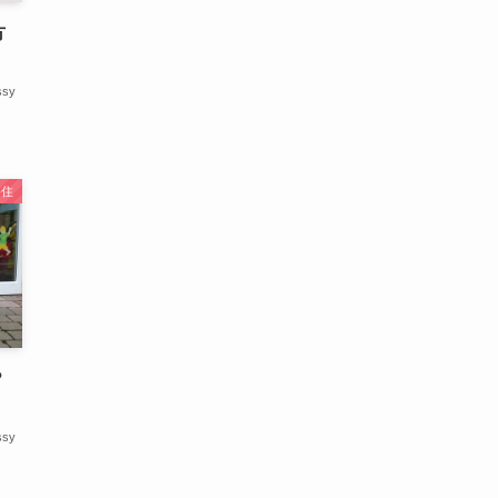
方
ssy
移住
？
ssy