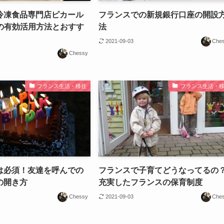
冷凍食品専門店ピカール
フランスでの新規銀行口座の開設
d）の有効活用方法とおすす
法
2021-09-03
Che
Chessy
フランス生活・移住
フランス生活・
は必須！友達を呼んでの
フランスで子育てどうなってるの
の開き方
充実したフランスの保育制度
Chessy
2021-09-03
Che