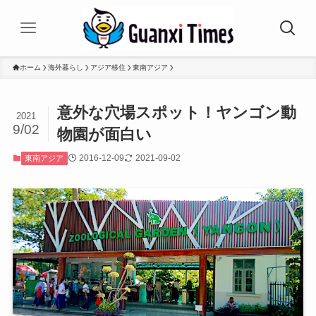
ホーム
海外暮らし
アジア移住
東南アジア
意外な穴場スポット！ヤンゴン動
2021
9/02
物園が面白い
2016-12-09
2021-09-02
東南アジア