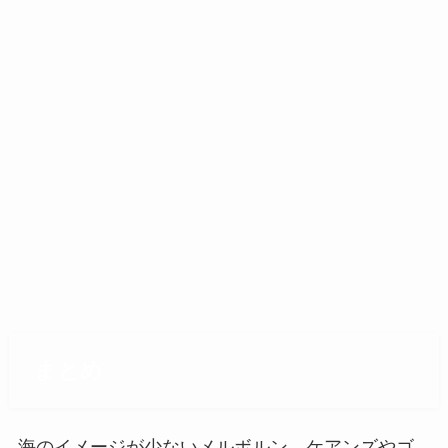
まとめ
海のイメージが少ないメルボルン。ケアンズやゴ