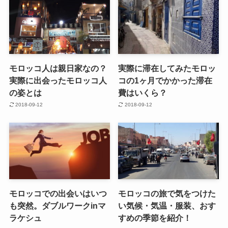
モロッコ人は親日家なの？
実際に滞在してみたモロッ
実際に出会ったモロッコ人
コの1ヶ月でかかった滞在
の姿とは
費はいくら？
2018-09-12
2018-09-12
モロッコでの出会いはいつ
モロッコの旅で気をつけた
も突然。ダブルワークinマ
い気候・気温・服装、おす
ラケシュ
すめの季節を紹介！