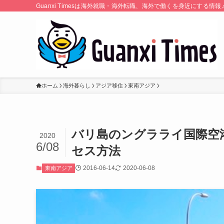
Guanxi Timesは海外就職・海外転職、海外で働くを身近にす
ホーム
海外暮らし
アジア移住
東南アジア
バリ島のングラライ国際空
2020
6/08
セス方法
2016-06-14
2020-06-08
東南アジア