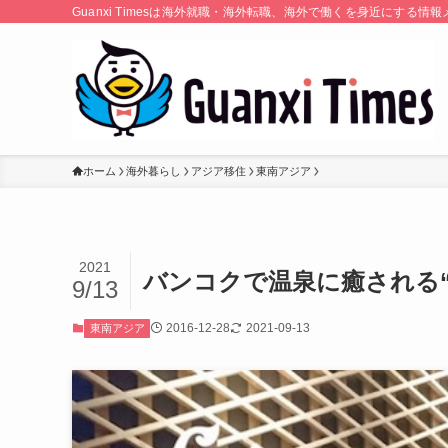
Guanxi Timesは海外就職・海外転職、海外で働くを身近にす
ホーム
海外暮らし
アジア移住
東南アジア
2021
バンコクで温泉に癒される“Let’s
9/13
2016-12-28
2021-09-13
東南アジア