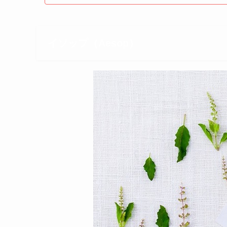
イソップ（Aesop）