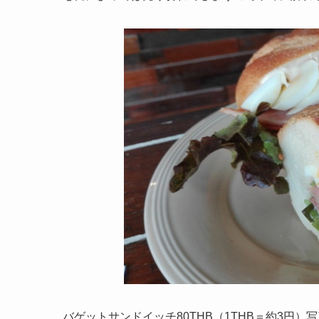
バゲットサンドイッチ80THB（1THB＝約3円）