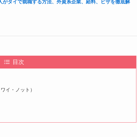
人がタイで就職する方法、外資系企業、給料、ビザを徹底解
目次
e Bar（ワイ・ノット）