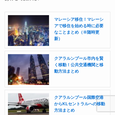
マレーシア移住！マレーシ
アで移住を始める時に必要
なことまとめ（※随時更
新）
クアラルンプール市内を賢
く移動！公共交通機関と移
動方法まとめ
クアラルンプール国際空港
からKLセントラルへの移動
方法まとめ