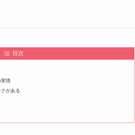
目次
の実情
ークがある