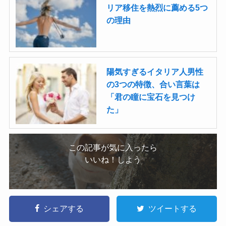
リア移住を熱烈に薦める5つ
の理由
陽気すぎるイタリア人男性
の3つの特徴、合い言葉は
「君の瞳に宝石を見つけ
た」
この記事が気に入ったら
いいね！しよう
シェアする
ツイートする