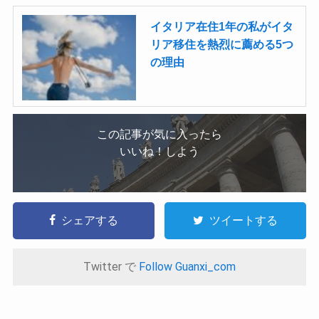
イタリア在住1年の私がイタ
リア移住を熱烈に薦める5つ
の理由
この記事が気に入ったら
いいね！しよう
シェアする
ツイートする
Twitter で
Follow Guanxi_com