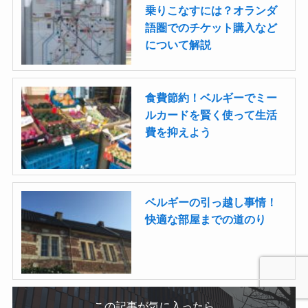
乗りこなすには？オランダ
語圏でのチケット購入など
について解説
食費節約！ベルギーでミー
ルカードを賢く使って生活
費を抑えよう
ベルギーの引っ越し事情！
快適な部屋までの道のり
この記事が気に入ったら