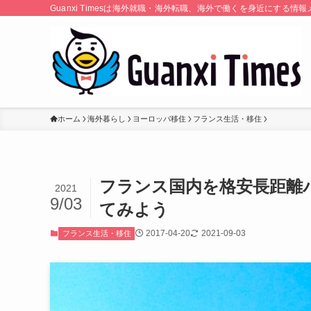
Guanxi Timesは海外就職・海外転職、海外で働くを身近にす
ホーム
海外暮らし
ヨーロッパ移住
フランス生活・移住
フランス国内を格安長距離バ
2021
9/03
てみよう
2017-04-20
2021-09-03
フランス生活・移住