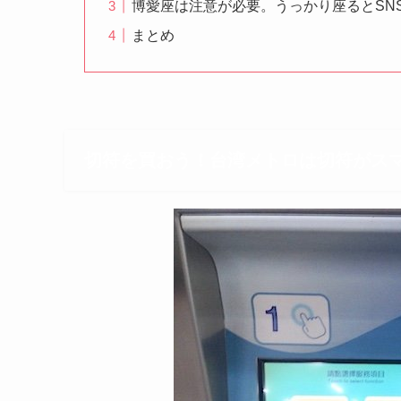
博愛座は注意が必要。うっかり座るとSN
まとめ
切符を買おう！台湾メトロは切符がス