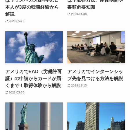
は？ラスベガス歴4年の日
は？取得方法、産休期間や
本人が3度の転職経験から
書類必要知識
解説
2023-04-08
2023-05-25
アメリカでEAD（労働許可
アメリカでインターンシッ
証）の申請からカードが届
プ先を見つける方法を解説
くまで！取得体験から解説
2023-12-15
2023-05-25