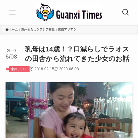
ホーム
海外暮らし
アジア移住
東南アジア
乳母は14歳！？口減らしでラオス
2020
6/08
の田舎から流れてきた少女のお話
2018-02-15
2020-06-08
東南アジア