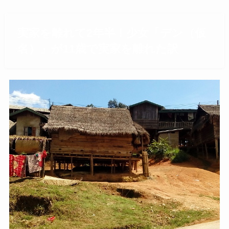
実家を離れて2年半！少女「デン（仮
名）」が11歳で実家を離れた訳