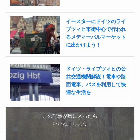
イースターにドイツのライ
プツィヒ市街中心で行われ
るメディーバルマーケット
に出かけよう！
ドイツ・ライプツィヒの公
共交通機関解説！電車や路
面電車、バスを利用して快
適な生活を
この記事が気に入ったら
いいね！しよう