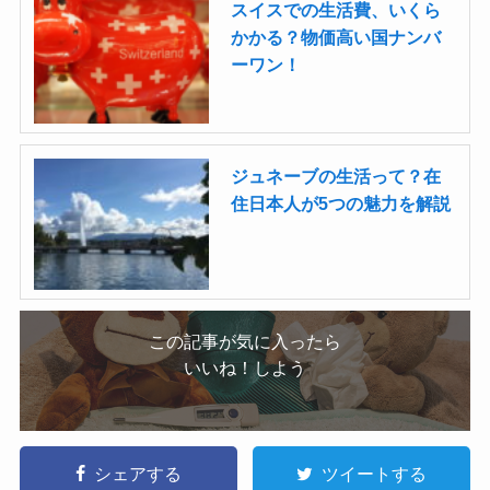
スイスでの生活費、いくら
かかる？物価高い国ナンバ
ーワン！
ジュネーブの生活って？在
住日本人が5つの魅力を解説
この記事が気に入ったら
いいね！しよう
シェアする
ツイートする