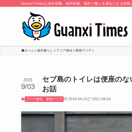
Guanxi Timesは海外就職・海外転職、海外で働くを身近にす
ホーム
海外暮らし
アジア移住
東南アジア
セブ島のトイレは便座のな
2021
9/03
お話
2016-04-12
2021-09-03
アジア移住
東南アジア