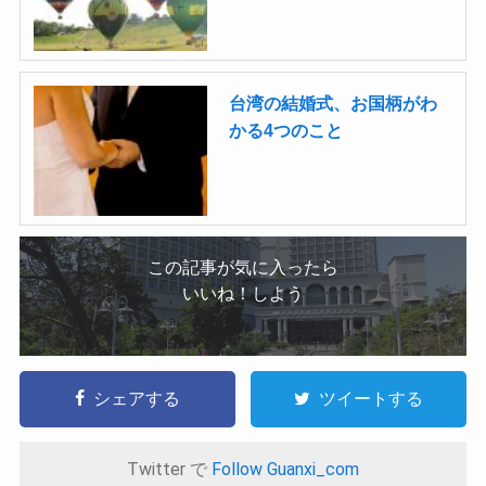
台湾の結婚式、お国柄がわ
かる4つのこと
この記事が気に入ったら
いいね！しよう
シェアする
ツイートする
Twitter で
Follow Guanxi_com