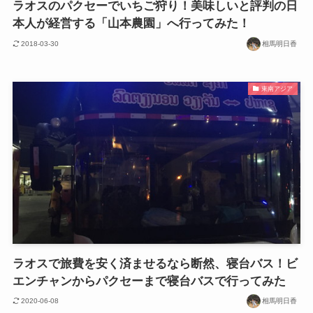
ラオスのパクセーでいちご狩り！美味しいと評判の日
本人が経営する「山本農園」へ行ってみた！
2018-03-30
相馬明日香
東南アジア
ラオスで旅費を安く済ませるなら断然、寝台バス！ビ
エンチャンからパクセーまで寝台バスで行ってみた
2020-06-08
相馬明日香