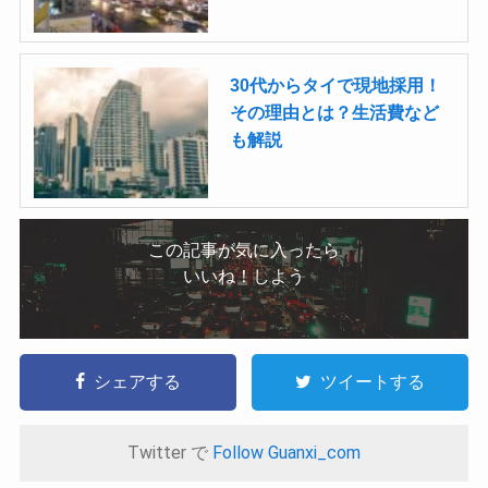
30代からタイで現地採用！
その理由とは？生活費など
も解説
この記事が気に入ったら
いいね！しよう
シェアする
ツイートする
Twitter で
Follow Guanxi_com