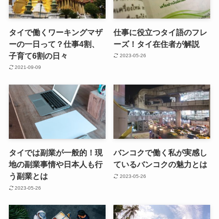
タイで働くワーキングマザ
仕事に役立つタイ語のフレ
ーの一日って？仕事4割、
ーズ！タイ在住者が解説
子育て6割の日々
2023-05-26
2021-09-09
タイでは副業が一般的！現
バンコクで働く私が実感し
地の副業事情や日本人も行
ているバンコクの魅力とは
う副業とは
2023-05-26
2023-05-26