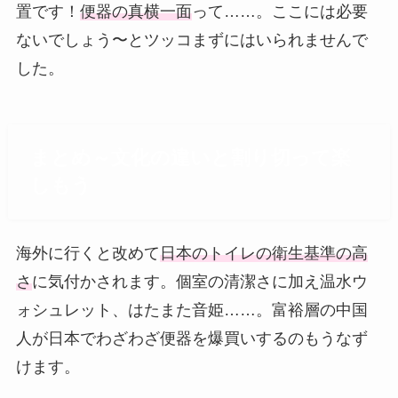
置です！
便器の真横一面
って……。ここには必要
ないでしょう〜とツッコまずにはいられませんで
した。
まとめ～文化の違いと割り切って楽
しもう
海外に行くと改めて
日本のトイレの衛生基準の高
さ
に気付かされます。個室の清潔さに加え温水ウ
ォシュレット、はたまた音姫……。富裕層の中国
人が日本でわざわざ便器を爆買いするのもうなず
けます。