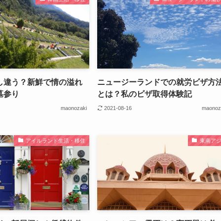
し違う？新鮮で情の溢れ
ニュージーランドでの就労ビザ方
墓参り
とは？私のビザ取得体験記
maonozaki
2021-08-16
maonoz
アイルランド生活・移住
東南ア