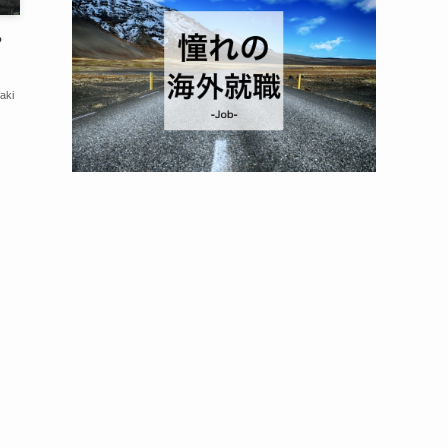
？
aki