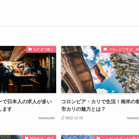
カナダで働く
コロンビア生活・
ーで日本人の求人が多い
コロンビア・カリで生活！南米の
します
市カリの魅力とは？
maonozaki
2022-12-23
maonoz
韓国生活・移住
ニュージーランドの働