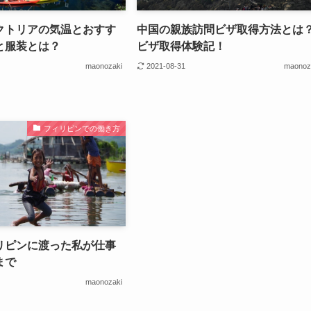
クトリアの気温とおすす
中国の親族訪問ビザ取得方法とは
と服装とは？
ビザ取得体験記！
maonozaki
2021-08-31
maonoz
フィリピンでの働き方
リピンに渡った私が仕事
まで
maonozaki