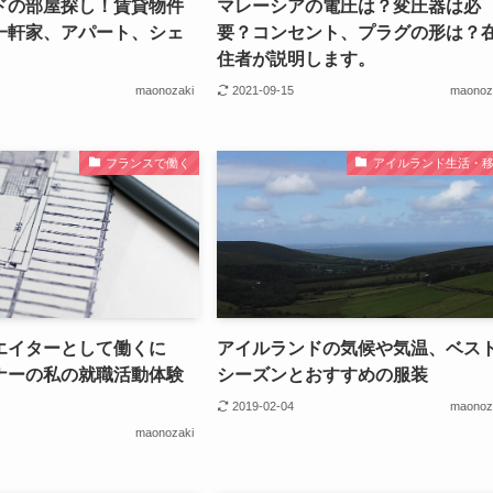
ドの部屋探し！賃貸物件
マレーシアの電圧は？変圧器は必
一軒家、アパート、シェ
要？コンセント、プラグの形は？
住者が説明します。
maonozaki
2021-09-15
maonoz
フランスで働く
アイルランド生活・
エイターとして働くに
アイルランドの気候や気温、ベス
ナーの私の就職活動体験
シーズンとおすすめの服装
2019-02-04
maonoz
maonozaki