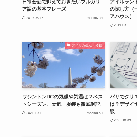
日常会話で抑えておきたいブルガリ
アイルラン
ア語の基本フレーズ
の探し方（
アハウス）
2019-03-15
maonozaki
2019-03-11
アメリカ生活・移住
ワシントンDCの気候や気温は？ベス
パリでクリ
トシーズン、天気、服装も徹底解説
は？デザイ
談
2021-10-15
maonozaki
2021-10-09