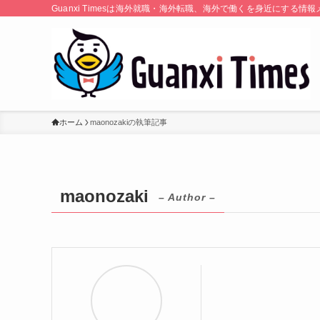
Guanxi Timesは海外就職・海外転職、海外で働くを身近にす
ホーム
maonozakiの執筆記事
maonozaki
– Author –