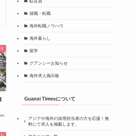
駐在員
就職・転職
海外転職ノウハウ
海外暮らし
移住
留学
グアンシーお知らせ
海外求人掲示板
Guanxi Timesについて
都
aki
アジアや海外の採用担当者の方を応援！無
料にて求人を掲載します。
き方