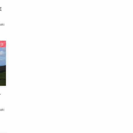
在
aki
移住
ト
aki