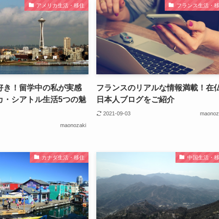
アメリカ生活・移住
フランス生活・
好き！留学中の私が実感
フランスのリアルな情報満載！在
カ・シアトル生活5つの魅
日本人ブログをご紹介
2021-09-03
maonoz
maonozaki
カナダ生活・移住
中国生活・