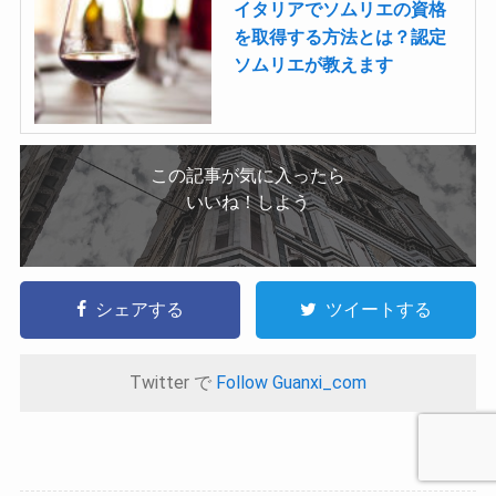
イタリアでソムリエの資格
を取得する方法とは？認定
ソムリエが教えます
この記事が気に入ったら
いいね！しよう
シェアする
ツイートする
Twitter で
Follow Guanxi_com