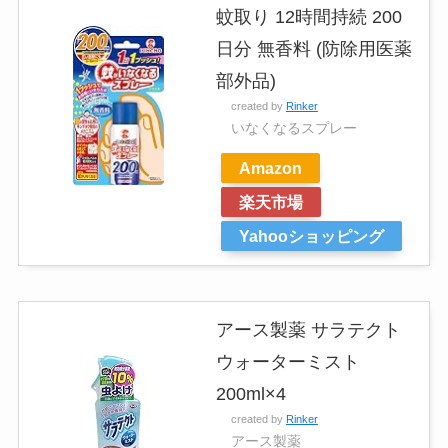
蚊取り 12時間持続 200
日分 無香料 (防除用医薬
部外品)
created by
Rinker
いなくなるスプレー
Amazon
楽天市場
Yahooショッピング
アース製薬 サラテクト
ウォーターミスト
200ml×4
created by
Rinker
アース製薬