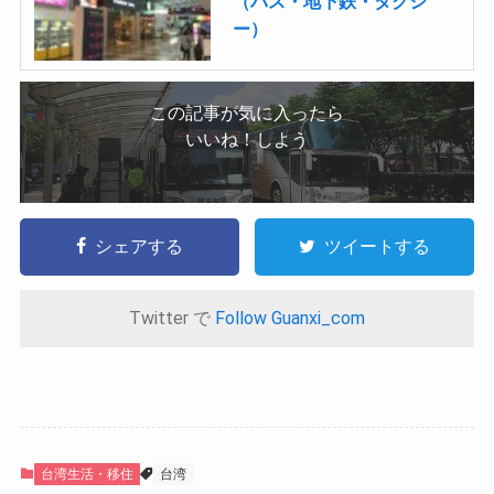
（バス・地下鉄・タクシ
ー）
この記事が気に入ったら
いいね！しよう
シェアする
ツイートする
Twitter で
Follow Guanxi_com
台湾生活・移住
台湾