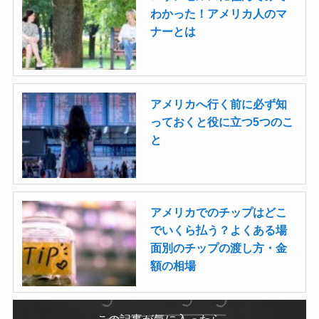
わかった！アメリカ人のマ
ナーとは
アメリカへ行く前に必ず知
っておくと役に立つ5つのこ
と
アメリカでのチップはどこ
でいくら払う？よくある場
面別のチップの渡し方・金
額の相場