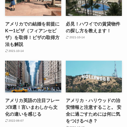
アメリカでの結婚を前提に
必見！ハワイでの賃貸物件
Kー1ビザ（フィアンセビ
の探し方を教えます！
ザ）を取得！ビザの取得方
2021-10-14
法も解説
2021-10-14
アメリカ英語の注目フレー
アメリカ・ハリウッドの治
ズ8選！言いまわしから文
安情報と注意すること。 安
化の違いを感じる
全に過ごすためには何に気
をつけるべき？
2022-06-07