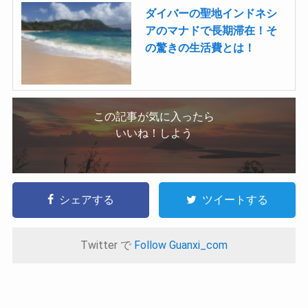
ダイバーの聖地インドネシ
アのマナドで長期滞在！そ
の驚きの生活費とは！
この記事が気に入ったら
いいね！しよう
シェアする
ツイートする
Twitter で
Follow Guanxi_com