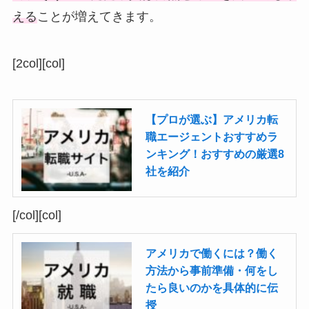
える
ことが増えてきます。
[2col][col]
【プロが選ぶ】アメリカ転
職エージェントおすすめラ
ンキング！おすすめの厳選8
社を紹介
[/col][col]
アメリカで働くには？働く
方法から事前準備・何をし
たら良いのかを具体的に伝
授