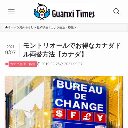
ホーム
海外暮らし
北米移住
カナダ生活・移住
モントリオールでお得なカナダド
2021
9/07
ル両替方法【カナダ】
2019-02-26
2021-09-07
カナダ生活・移住