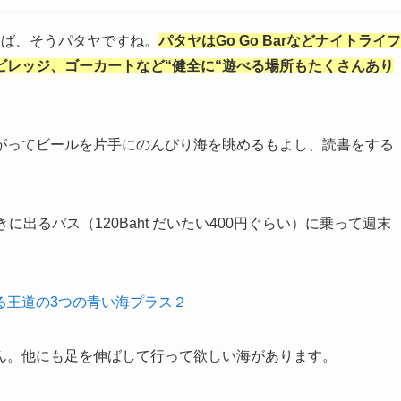
えば、そうパタヤですね。
パタヤは
Go Go Bar
などナイトライフ
ビレッジ、ゴーカートなど
“
健全に
“
遊べる場所もたくさんあり
がってビールを片手にのんびり海を眺めるもよし、読書をする
きに出るバス（
120Baht だいたい400円ぐらい
）に乗って週末
る王道の3つの青い海プラス２
ん。他にも足を伸ばして行って欲しい海があります。