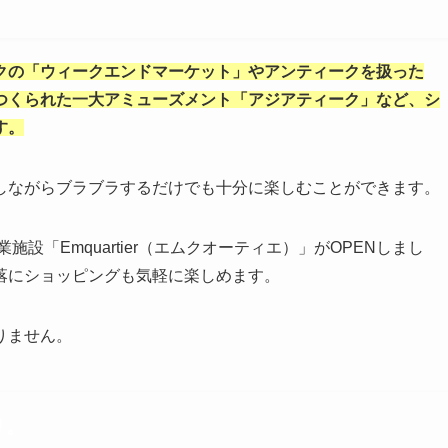
クの「ウィークエンドマーケット」やアンティークを扱った
つくられた一大アミューズメント「アジアティーク」など、シ
す。
しながらブラブラするだけでも十分に楽しむことができます。
業施設「
Emquartier
（エムクオーティエ）」が
OPENしまし
落にショッピングも気軽に楽しめます。
りません。
り。