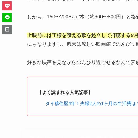
しかも、
150
〜
200Baht/
本（約
600
〜
800
円）と格
上映前には王様を讃える歌を起立して拝聴するの
にもなりますし、週末は涼しい映画館でのんびり
好きな映画を見ながらのんびり過ごせるなんて素
【
よく読まれる人気記事
】
タイ移住歴4年！夫婦2人の1ヶ月の生活費は