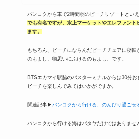
バンコクから車で
2
時間弱のビーチリゾートとい
でも有名ですが、水上マーケットやエレファント
ます。
もちろん、ビーチにならんだビーチチェアに寝転
のもよし、物思いにふけるのもよし、です。
BTS
エカマイ駅脇のバスターミナルからは
30
分お
ビーチを楽しんでみてはいかがですか。
関連記事▶︎
バンコクから行ける、のんびり過ごせ
バンコクから行ける海はパタヤだけではありませ