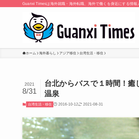
Guanxi Timesは海外就職・海外転職、海外で働くを身近にす
ホーム
海外暮らし
アジア移住
台湾生活・移住
台北からバスで１時間！癒
2021
8/31
温泉
2016-10-12
2021-08-31
台湾生活・移住