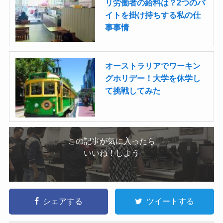
リ労働者の給料は？2つのバ
イトを掛け持ちする私の仕
事事情
オーストラリアでワーキン
グホリデー！大学を休学し
て挑戦してみた
この記事が気に入ったら
いいね！しよう
シェアする
ツイートする